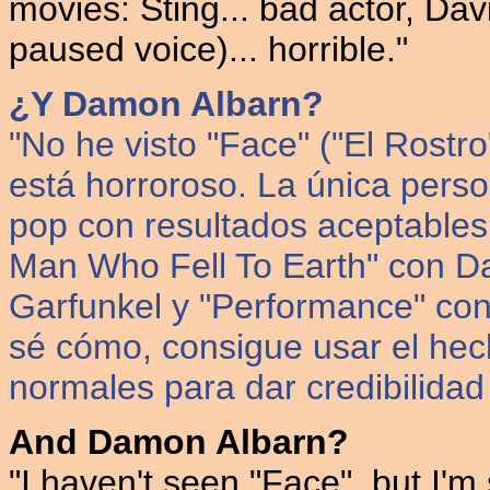
movies: Sting... bad actor, Da
paused voice)... horrible."
¿Y Damon Albarn?
"No he visto "Face" ("El Rostr
está horroroso. La única person
pop con resultados aceptables
Man Who Fell To Earth" con Da
Garfunkel y "Performance" co
sé cómo, consigue usar el he
normales para dar credibilidad
And Damon Albarn?
"I haven't seen "Face", but I'm