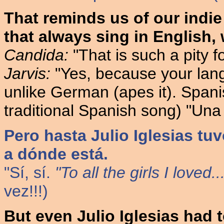
That reminds us of our indi
that always sing in English, w
Candida:
"That is such a pity 
Jarvis:
"Yes, because your langu
unlike German (apes it). Spanis
traditional Spanish song) "Una
Pero hasta Julio Iglesias tuv
a dónde está.
"Sí, sí.
"To all the girls I loved.
vez!!!)
But even Julio Iglesias had t