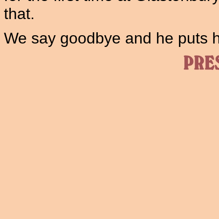
that.
We say goodbye and he puts h